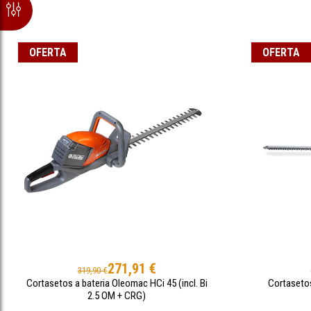
OFERTA
OFERTA
271,91 €
319,90 €
Cortasetos a bateria Oleomac HCi 45 (incl. Bi
Cortasetos
2.5 OM + CRG)