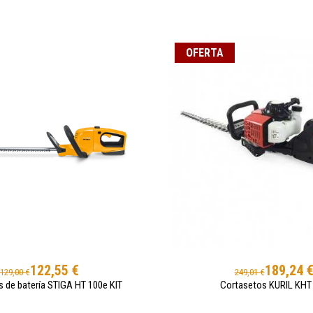
OFERTA
122,55 €
189,24 
129,00 €
249,01 €
 de batería STIGA HT 100e KIT
Cortasetos KURIL KHT