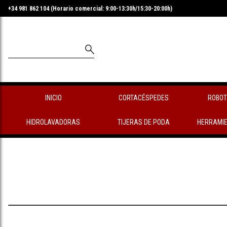
+34 981 862 104 (Horario comercial: 9:00-13:30h/15:30-20:00h)
INICIO
CORTACÉSPEDES
ROBOT
HIDROLAVADORAS
TIJERAS DE PODA
HERRAMIE