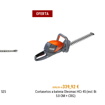
OFERTA
€
339,92 €
399,91 €
 525
Cortasetos a bateria Oleomac HCi 45 (incl. Bi
5.0 OM + CRG)