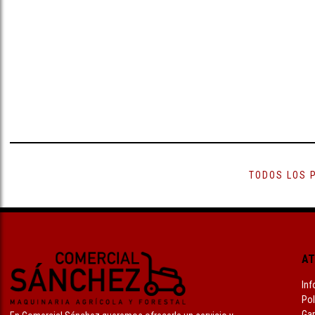
TODOS LOS 
AT
Inf
Pol
Gar