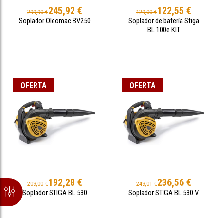
245,92 €
122,55 €
299,90 €
129,00 €
Soplador Oleomac BV250
Soplador de batería Stiga
BL 100e KIT
OFERTA
OFERTA
192,28 €
236,56 €
209,00 €
249,01 €
Soplador STIGA BL 530
Soplador STIGA BL 530 V